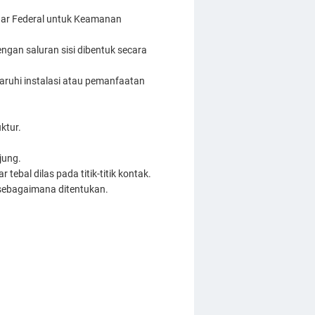
ndar Federal untuk Keamanan
engan saluran sisi dibentuk secara
aruhi instalasi atau pemanfaatan
ktur.
jung.
ebal dilas pada titik-titik kontak.
 sebagaimana ditentukan.