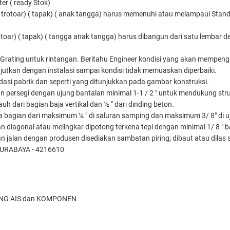
er ( ready Stok)
( trotoar) ( tapak) ( anak tangga) harus memenuhi atau melampaui Sta
trotoar) ( tapak) ( tangga anak tangga) harus dibangun dari satu lembar d
Grating untuk rintangan. Beritahu Engineer kondisi yang akan mempeng
njutkan dengan instalasi sampai kondisi tidak memuaskan diperbaiki.
dasi pabrik dan seperti yang ditunjukkan pada gambar konstruksi.
an persegi dengan ujung bantalan minimal 1-1 / 2 " untuk mendukung stru
uh dari bagian baja vertikal dan ½ " dari dinding beton.
ara bagian dari maksimum ¼ " di saluran samping dan maksimum 3/ 8" di u
diagonal atau melingkar dipotong terkena tepi dengan minimal 1/ 8 " bar t
 jalan dengan produsen disediakan sambatan piring; dibaut atau dilas
URABAYA - 4216610
TING AIS dan KOMPONEN