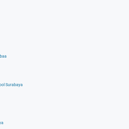
abaa
ool Surabaya
.
ya