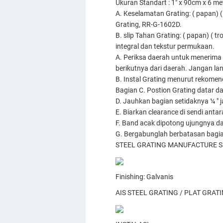
Ukuran Standart : 1" x 90cm x 6 met
A. Keselamatan Grating: ( papan) 
Grating, RR-G-1602D.
B. slip Tahan Grating: ( papan) ( 
integral dan tekstur permukaan.
A. Periksa daerah untuk menerima 
berikutnya dari daerah. Jangan la
B. Instal Grating menurut rekomen
Bagian C. Postion Grating datar d
D. Jauhkan bagian setidaknya ¼ " ja
E. Biarkan clearance di sendi ant
F. Band acak dipotong ujungnya dan 
G. Bergabunglah berbatasan bagian
STEEL GRATING MANUFACTURE S
Finishing: Galvanis
AIS STEEL GRATING / PLAT GRA