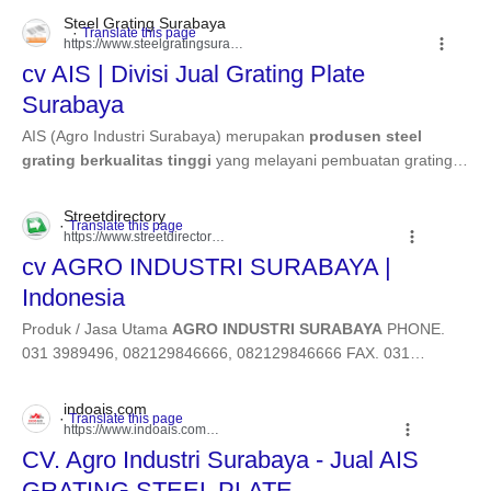
Steel Grating Surabaya
https://www.steelgratingsurabaya.com
cv AIS | Divisi Jual Grating Plate
Surabaya
AIS (Agro Industri Surabaya) merupakan
produsen steel
grating berkualitas tinggi
yang melayani pembuatan grating
custom dan grating standar sesuai kebutuhan ...
Read more
Streetdirectory
https://www.streetdirectory.com
› ...
cv AGRO INDUSTRI SURABAYA |
Indonesia
Produk / Jasa Utama
AGRO INDUSTRI SURABAYA
PHONE.
031 3989496, 082129846666, 082129846666 FAX. 031
3980197, EMAIL: INDUSTRI2034@ GMAIL.COM STEEL
GRATING
AIS
Read more
indoais.com
https://www.indoais.com
› 2017/04
CV. Agro Industri Surabaya - Jual AIS
GRATING STEEL PLATE