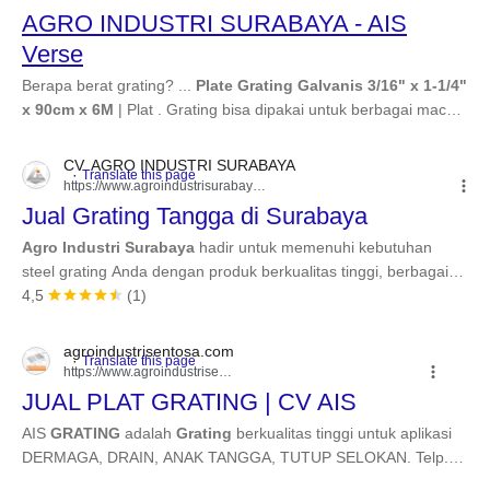
AGRO INDUSTRI SURABAYA - AIS
Verse
Berapa berat grating? ...
Plate Grating Galvanis 3/16" x 1-1/4"
x 90cm x 6M
| Plat . Grating bisa dipakai untuk berbagai macam
kegunaan. Selain sebagai penutup ...
Read more
CV. AGRO INDUSTRI SURABAYA
https://www.agroindustrisurabaya.com
› ...
Jual Grating Tangga di Surabaya
Agro Industri Surabaya
hadir untuk memenuhi kebutuhan
steel grating Anda dengan produk berkualitas tinggi, berbagai
ukuran dan model, serta layanan pelanggan ...
4,5
(1)
Read more
agroindustrisentosa.com
https://www.agroindustrisentosa.com
JUAL PLAT GRATING | CV AIS
AIS
GRATING
adalah
Grating
berkualitas tinggi untuk aplikasi
DERMAGA, DRAIN, ANAK TANGGA, TUTUP SELOKAN. Telp.
0821 2984 6666.