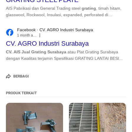
AIS Pabrikasi dan General Trading steel
grating
, timah hitam,
glasswool, Rockwool, Insulasi, expanded, perforated di
surabaya
Telp/wa 0821 2984 6666.
Facebook · CV. AGRO Industri Surabaya
1 month ago
CV. AGRO Industri Surabaya
CV. AIS Jual Grating Surabaya
atau Plat Grating Surabaya
dengan Kwalitas terjamin Spesifikasi GRATING LANTAI BESI
DAN BAJA KAMI MEMBUAT ...
Read more
BERBAGI
PRODUK TERKAIT